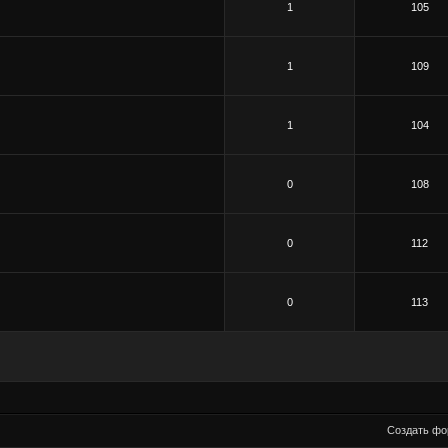
1
105
1
109
1
104
0
108
0
112
0
113
Создать ф