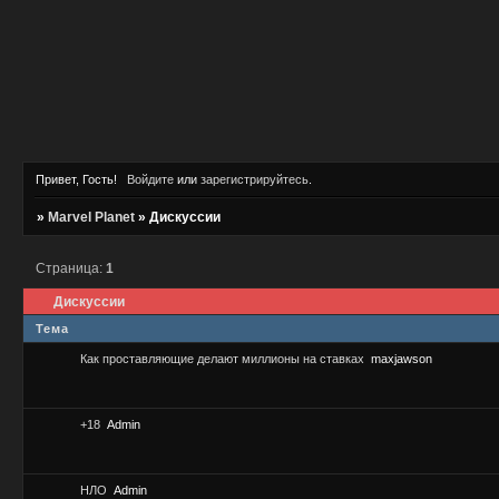
Привет, Гость!
Войдите
или
зарегистрируйтесь
.
»
Marvel Planet
»
Дискуссии
Страница:
1
Дискуссии
Тема
Как проставляющие делают миллионы на ставках
maxjawson
+18
Admin
НЛО
Admin