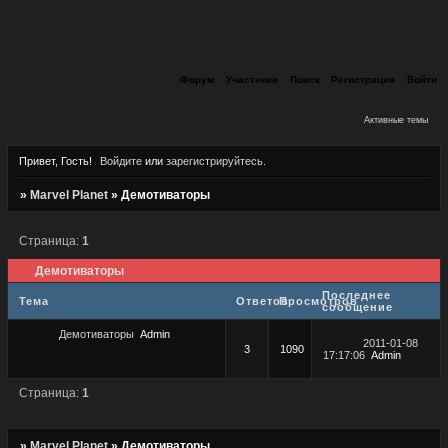
Форум
Участники
Поиск
Регистрация
Войти
Активные темы
Привет, Гость!
Войдите
или
зарегистрируйтесь
.
»
Marvel Planet
»
Демотиваторы
Страница:
1
Демотиваторы
Последнее
Тема
Ответов
Просмотров
сообщение
Демотиваторы
Admin
2011-01-08
3
1090
17:17:06
Admin
Страница:
1
»
Marvel Planet
»
Демотиваторы