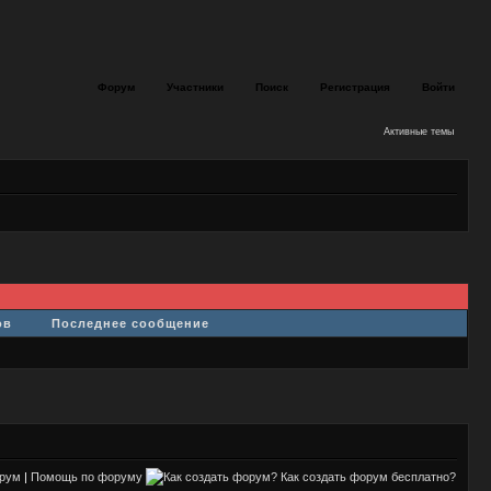
Форум
Участники
Поиск
Регистрация
Войти
Активные темы
ов
Последнее сообщение
орум
|
Помощь по форуму