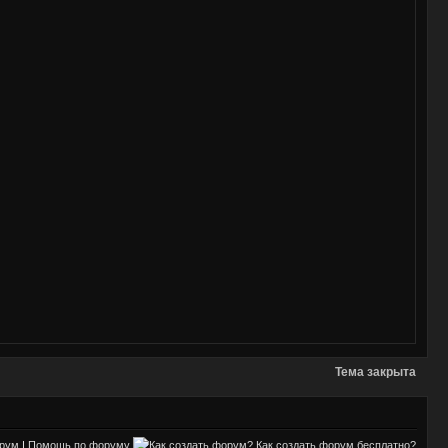
Тема закрыта
орум
|
Помощь по форуму