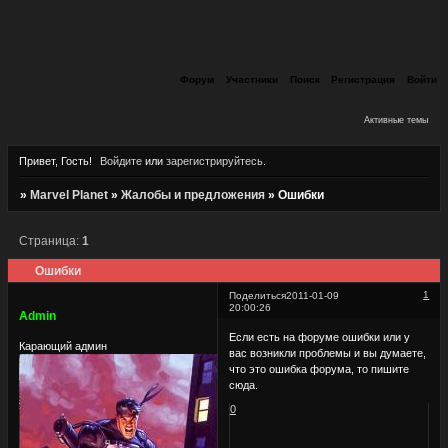
Форум
Участники
Поиск
Регистрация
Войти
Активные темы
Привет, Гость!
Войдите
или
зарегистрируйтесь
.
»
Marvel Planet
»
Жалобы и предложения
»
Ошибки
Страница:
1
Ошибки
1
Поделиться
2011-01-09
20:00:26
Admin
Если есть на форуме ошибки или у
Карающий админ
вас возникли проблемы и вы думаете,
что это ошибка форума, то пишите
сюда.
0