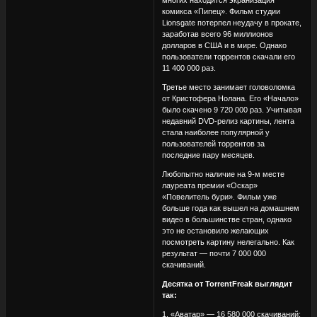
многих находится экранизация
комикса «Пипец». Фильм студии
Lionsgate потерпел неудачу в прокате,
заработав всего 96 миллионов
долларов в США и в мире. Однако
пользователи торрентов скачали его
11 400 000 раз.
Третье место занимает головоломка
от Кристофера Нолана. Его «Начало»
было скачено 9 720 000 раз. Учитывая
недавний DVD-релиз картины, лента
стала наиболее популярной у
пользователей торрентов за
последние пару месяцев.
Любопытно наличие на 9-м месте
лауреата премии «Оскар»
«Повелитель бури». Фильм уже
больше года как вышел на домашнем
видео в большинстве стран, однако
это не остановило желающих
посмотреть картину нелегально. Как
результат — почти 7 000 000
скачиваний.
Десятка от TorrentFreak выглядит
так:
1. «Аватар» — 16 580 000 скачиваний;