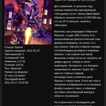
Для сравнения: в прошлом году
пальма первенства принадлежала
«Звездному пути». Фильм Джей Джей
Абрамса скачали почти 11 000 000 раз,
что на 33 % меньше, нежели у
«Аватара».
Впрочем, как утверждает Hollywood
Reporter, студия 20th Century Fox,
прокатывавшая фантастический эпик
Джеймса Кэмерона, не очень-то и
расстроена. Картина собрала порядка
Откуда:
Ершов
2,8 миллиардов долларов в мировом
Зарегистрирован
: 2011-01-07
Приглашений:
0
прокате, став самым кассовым
Сообщений:
344
фильмом в мире (если не смотреть на
Уважение:
[+1/-0]
цифры других сборов в свете
Позитив:
[+0/-0]
инфляции). Интересно, что Кэмерон
Пол:
Мужской
неоднократно заявлял, будто 3D —
Провел на форуме:
одна из главных надежд
22 часа 19 минут
киноиндустрии в нелегком деле
Последний визит:
борьбы с пиратством. И все же очки и
2011-02-17 14:30:30
объемное изображение не остановили
флибустьеров от кино, и «Аватар»
поставил своеобразный рекорд в
области скачивания.
На втором месте неожиданно для