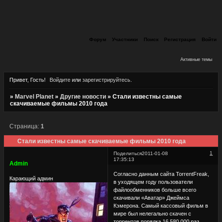
Форум
Участники
Поиск
Регистрация
Войти
Активные темы
Привет, Гость!
Войдите
или
зарегистрируйтесь
.
»
Marvel Planet
»
Другие новости
»
Стали известны самые
скачиваемые фильмы 2010 года
Страница:
1
Стали известны самые скачиваемые фильмы 2010 года
1
Поделиться
2011-01-08
17:35:13
Admin
Согласно данным сайта TorrentFreak,
Карающий админ
в уходящем году пользователи
файлообменников больше всего
скачивали «Аватар» Джеймса
Кэмерона. Самый кассовый фильм в
мире был нелегально скачен с
торрентов порядка 16 580 000 раз.