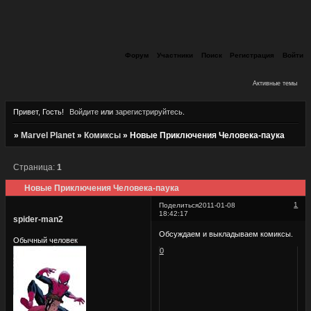
Форум
Участники
Поиск
Регистрация
Войти
Активные темы
Привет, Гость!
Войдите
или
зарегистрируйтесь
.
»
Marvel Planet
»
Комиксы
»
Новые Приключения Человека-паука
Страница:
1
Новые Приключения Человека-паука
1
Поделиться
2011-01-08
18:42:17
spider-man2
Обсуждаем и выкладываем комиксы.
Обычный человек
0