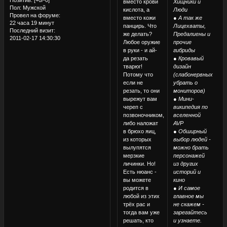
Позитив:
[+0/-0]
вместо крови
Хищники и
Пол:
Мужской
кислота, а
Люди
Провел на форуме:
вместо кожи
● А так же
22 часа 19 минут
панцирь. Что
Лицехваты,
Последний визит:
же делать?
Предалиены и
2011-02-17 14:30:30
Любое оружие
прочие
в руки - и ай-
гибриды
да резать
● Кровавый
тварюг!
дизайн
Потому что
(слабонервных
если не
убрать о
резать, то они
мониторов)
вырежут вам
● Мини-
череп с
википедия по
позвоночником,
вселенной
либо наложат
AVP
в брюхо яиц,
● Обширный
из которых
выбор людей -
вылупятся
можно брать
мерзкие
персонажей
личинки. Но!
из других
Есть нюанс -
историй и
вы можете
кино
родится в
● И самое
любой из этих
главное мы
трёх рас и
не скажем -
тогда вам уже
зарегайтесь
решать, кто
и узнаете.