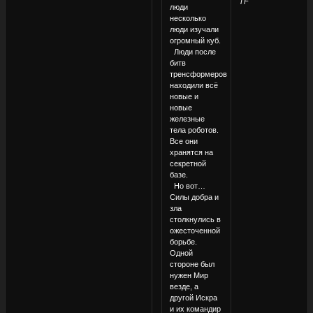
TF
люди
несколько
люди изучали
огромный куб.
Люди после
битв
тренсформеров
находили всё
новые и
новые
железные
тела роботов.
Все они
хранятся на
секретной
базе.
Но вот…
Силы добра и
зла
столкнулись в
ожесточенной
борьбе.
Одной
стороне был
нужен Мир
везде, а
другой Искра
и их командир