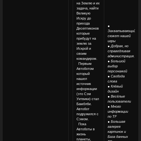
на Землю и их
задача, найти
Великую
Искру до
прихода
●
Десептиконов
Захватывающий
которые
сюжет нашей
прибудут на
игры
землю за
● Добрая, но
Искрой и
справедливая
своим
администрация.
командиром.
● Большой
Первым
выбор
Автоботом
персонажей
который
● Свобода
нашел
слова
источник
● Клёвый
информации
дизайн
(это Сэм
● Весёлые
Уитвики) стал
пользователи
Бамблби.
● Много
Автобот
информации
подружился с
по TF
Сэмом.
● Большая
Пока
галерея
Автоботы в
картинок и
жизнь
База данных
планеты,