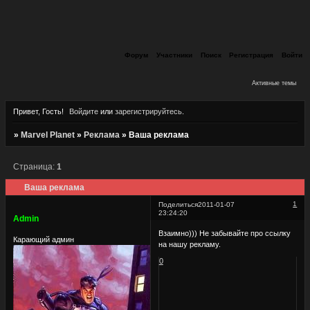
Форум
Участники
Поиск
Регистрация
Войти
Активные темы
Привет, Гость!
Войдите
или
зарегистрируйтесь
.
»
Marvel Planet
»
Реклама
»
Ваша реклама
Страница:
1
Ваша реклама
1
Поделиться
2011-01-07
23:24:20
Admin
Взаимно))) Не забывайте про ссылку
Карающий админ
на нашу рекламу.
0