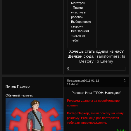
Мегатрон.
Прими
участие в
ролевой.
Выбери свою
сторону.
Всё зависит
только от
тебя!
Хочешь стать одним из нас?
Щёлкай сюда
Transformers: Is
Destory To Enemy
0
6
Поделиться
2011-01-12
14:44:28
Питер Паркер
Ролевая Игра "ТРОН: Наследие"
Обычный человек
Реклама удалена за несоблюдение
правил.
Питер Паркер
, пиши ссылку на нашу
рекламу. Если ещё раз повторится
тебе дам предупреждение.
Admin