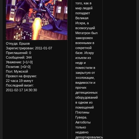
того, как в
мир людей
попадает
Великая
Искра, а
всемогущий
Мегатрон был
заморожен
военными в
Откуда:
Ершов
секретной
Зарегистрирован
: 2011-01-07
Приглашений:
0
базе. Искру
Сообщений:
344
изъяли из
Уважение:
[+1/-0]
недр и
Позитив:
[+0/-0]
поместили в
Пол:
Мужской
закрытую от
Провел на форуме:
эхолокации,
22 часа 19 минут
видимости и
Последний визит:
прочих
2011-02-17 14:30:30
детекционных
оборудований
в одном из
помещений
Плотины
Гувера.
Автоботы
только
недавно
депортировались