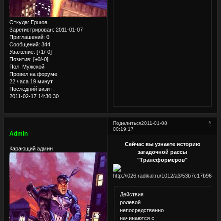
Откуда:
Ершов
Зарегистрирован
: 2011-01-07
Приглашений:
0
Сообщений:
344
Уважение:
[+1/-0]
Позитив:
[+0/-0]
Пол:
Мужской
Провел на форуме:
22 часа 19 минут
Последний визит:
2011-02-17 14:30:30
5
Поделиться
2011-01-08
00:19:17
Admin
Сейчас вы узнаете историю
Карающий админ
загадочной рассы
"Трансформеров"
Действия
ролевой
непосредственно
начинаются с