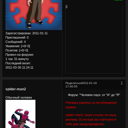
0
Зарегистрирован
: 2011-01-11
Приглашений:
0
Сообщений:
4
Уважение:
[+0/-0]
Позитив:
[+0/-0]
Провел на форуме:
1 час 31 минуту
Последний визит:
2011-03-30 11:24:11
7
Поделиться
2011-01-16
17:40:55
spider-man2
Форум: "Человек-паук: от "А" до "Я"
Обычный человек
Реклама удалена за несоблюдение
правил.
spider-man2, пиши ссылку на нашу
рекламу. Если ещё раз повторится
тебе дам предупреждение.