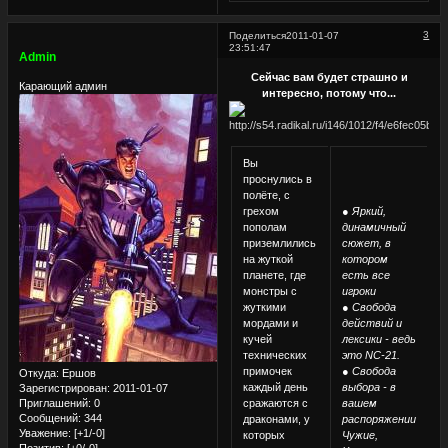
3
Поделиться
2011-01-07
23:51:47
Admin
Сейчас вам будет страшно и
Карающий админ
интересно, потому что...
Вы
проснулись в
полёте, с
грехом
● Яркий,
пополам
динамичный
приземлились
сюжет, в
на жуткой
котором
планете, где
есть все
монстры с
игроки
жуткими
● Свобода
мордами и
действий и
кучей
лексики - ведь
технических
это NC-21.
примочек
● Свобода
Откуда:
Ершов
каждый день
выбора - в
Зарегистрирован
: 2011-01-07
Приглашений:
0
сражаются с
вашем
Сообщений:
344
драконами, у
распоряжении
Уважение:
[+1/-0]
которых
Чужие,