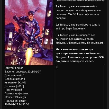
1.) Только у нас вы можете найти
самую полную российскую галерею
спрайтов MARVEL и в алфавитном
порядке.
2.) Только у нас вы сможете узнать
всё про Веру Брежневу.
3.) Только у нас вы найдёте все
ссылки на все активные сайты,
форумы и ролевые игры по комиксам.
Мы назвали вам только три
достопримечательности
Комикс-
Форума.
А всего их у нас ровно 500.
Зайдите и осмотрите их все.
0
Откуда:
Ершов
Зарегистрирован
: 2011-01-07
Приглашений:
0
Сообщений:
344
Уважение:
[+1/-0]
Позитив:
[+0/-0]
Пол:
Мужской
Провел на форуме:
22 часа 19 минут
Последний визит:
2011-02-17 14:30:30