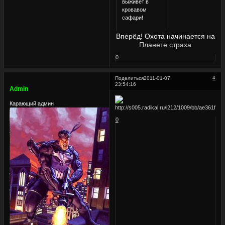
выживет в
кровавом
сафари!
Вперёд! Охота начинается на
Планете страха
0
4
Поделиться
2011-01-07
23:54:16
Admin
Карающий админ
0