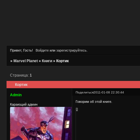
Привет, Гость!
Войдите
или
зарегистрируйтесь
.
»
Marvel Planet
»
Книги
»
Кортик
Страница:
1
Кортик
Поделиться
2011-01-08 22:30:44
Admin
Говорим об этой книге.
Карающий админ
0