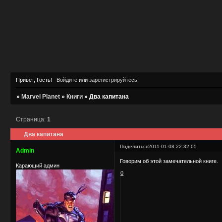
Привет, Гость!
Войдите
или
зарегистрируйтесь
.
»
Marvel Planet
»
Книги
»
Два капитана
Страница:
1
Два капитана
Поделиться
2011-01-08 22:32:05
Admin
Говорим об этой замечательной книге.
Карающий админ
0